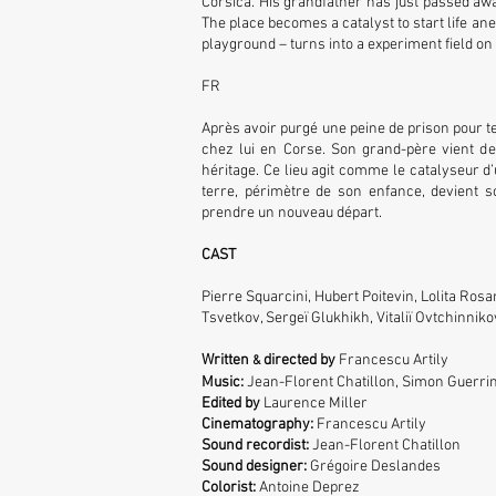
Corsica. His grandfather has just passed awa
The place becomes a catalyst to start life an
playground – turns into a experiment field on
FR
Après avoir purgé une peine de prison pour 
chez lui en Corse. Son grand-père vient de 
héritage. Ce lieu agit comme le catalyseur d
terre, périmètre de son enfance, devient 
prendre un nouveau départ.
CAST
Pierre Squarcini, Hubert Poitevin, Lolita Rosa
Tsvetkov, Sergeï Glukhikh, Vitaliï Ovtchinniko
Written
directed by
Francescu Artily
&
Music:
Jean-Florent Chatillon, Simon Guerrin
Edited by
Laurence Miller
Cinematography:
Francescu Artily
Sound recordist:
Jean-Florent Chatillon
Sound designer:
Grégoire Deslandes
Colorist:
Antoine Deprez