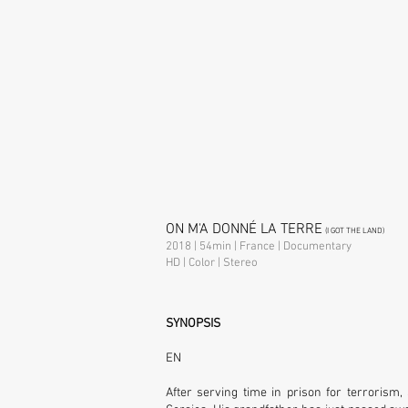
ON M'A DONNÉ LA TERRE
(I GOT THE LAND)
2018 | 54min | France | Documentary
HD | Color | Stereo
SYNOPSIS
EN
After serving time in prison for terroris