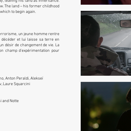
y, leaving his land as inheritance.
ew. The land – his former childhood
 which to begin again.
terrorisme, un jeune homme rentre
décéder et lui laisse sa terre en
’un désir de changement de vie. La
son champ d'expérimentation pour
no, Anton Peraldi, Alekseï
v, Laure Squarcini
i and Notte