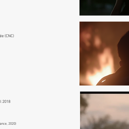
mée (CNC)
l 2018
ance, 2020)