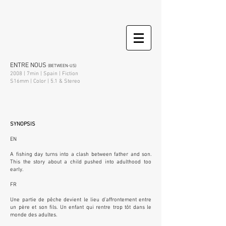
ENTRE NOUS
(BETWEEN-US)
2008 | 7min | Spain | Fiction
S16mm | Color | 5.1 & Stereo
SYNOPSIS
EN
A fishing day turns into a clash between father and son.
This the story about a child pushed into adulthood too
early.
FR
Une partie de pêche devient le lieu d'affrontement entre
un père et son fils. Un enfant qui rentre trop tôt dans le
monde des adultes.