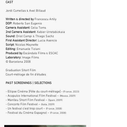
CAST
Jordi Cumellas
Axel Billaud
&
Written
directed by
Francescu Artily
&
DOP:
Roberto San Eugenio
Camera Assistant:
Celia Toms
2nd Camera Assistant:
Xabier Urretabizkaia
Sound:
Oriol Campi
Thiago Sachz
&
First Assistant Director:
Lucia Asencio
Script:
Nicolas Maynetto
Editing:
Emanuele Tiziani
Produced by
Escándalo Films
ESCAC
&
Laboratory:
Image Films
© Barcelona 2008
Graduation Short Film
Court-métrage de fin d'études
PAST SCREENINGS | SELECTIONS
- Ellipse Cinéma [Fête du court-métrage]
–
(France, 2023
)
- Acapulco International Film Festival –
(Mexico, 2009)
- Manlleu Short Film Festival –
(Spain, 2009)
- Concorto Film Festival –
(Italia, 2009)
- Un festival c'est trop court –
(France, 2008)
- Festival du Cinéma Espagnol –
(France, 2008)